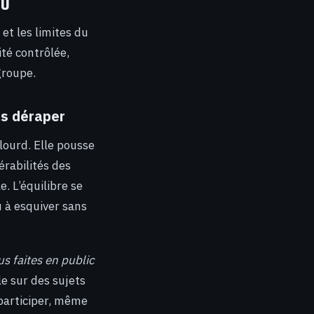
KU
 et les limites du
té contrôlée,
groupe.
ns déraper
ourd. Elle pousse
érabilités des
. L’équilibre se
u à esquiver sans
us faites en public
e sur des sujets
 participer, même