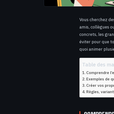
Vous cherchez des
amis, collègues o
concrets, les gra
éviter pour que 
quoi animer plusie
Table des ma
Comprendre l’e
Exemples de qu
Créer vos prop
Règles, varian