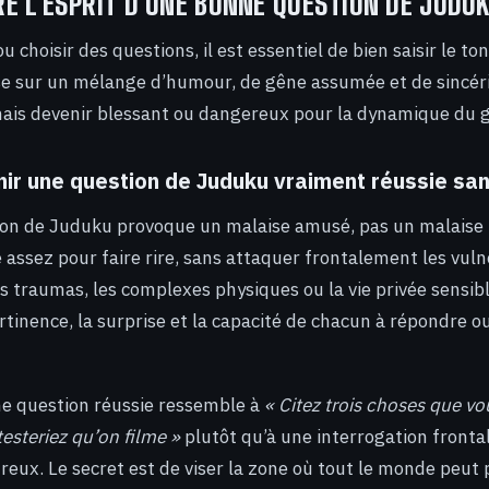
 L’ESPRIT D’UNE BONNE QUESTION DE JUDU
u choisir des questions, il est essentiel de bien saisir le ton
e sur un mélange d’humour, de gêne assumée et de sincéri
amais devenir blessant ou dangereux pour la dynamique du 
ir une question de Juduku vraiment réussie sa
on de Juduku provoque un malaise amusé, pas un malaise l
e assez pour faire rire, sans attaquer frontalement les vuln
 traumas, les complexes physiques ou la vie privée sensible
rtinence, la surprise et la capacité de chacun à répondre o
e question réussie ressemble à
« Citez trois choses que vo
esteriez qu’on filme »
plutôt qu’à une interrogation frontal
reux. Le secret est de viser la zone où tout le monde peut