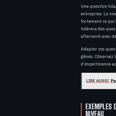
Une question hila
entreprise. Le niv
fortement ce qui 
tolérera des ques
afterwork avec d
Adapter vos quest
gênés. Observez l
d’impertinence ac
LIRE AUSSI
Pe
EXEMPLES D
NIVEAU