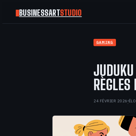
BUSINESSART
STUDIO
GAMING
JUDUKU 
RÈGLES
24 FÉVRIER 2026
ÉLO
·