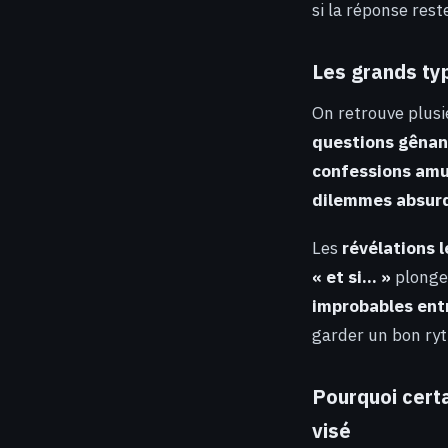
si la réponse rest
Les grands typ
On retrouve plusi
questions gênant
confessions am
dilemmes absur
Les
révélations 
« et si… »
plongen
improbables ent
garder un bon ryt
Pourquoi certa
visé