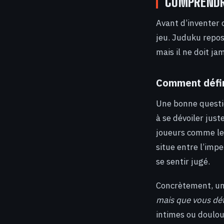
COMPRENDRE
Avant d’inventer o
jeu. Juduku repos
mais il ne doit j
Comment défin
Une bonne questi
à se dévoiler just
joueurs comme les
situe entre l’impe
se sentir jugé.
Concrètement, un
mais que vous dét
intimes ou doulou