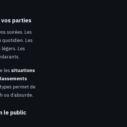
 vos parties
os soirées. Les
 quotidien. Les
 légers. Les
ilarants.
e les
situations
classements
 types permet de
sh ou d’absurde.
 le public