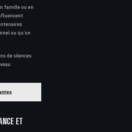
n famille ou en
influencent
entenaires
onnel ou qu’un
ins de silences
iveau
nantes
ANCE ET