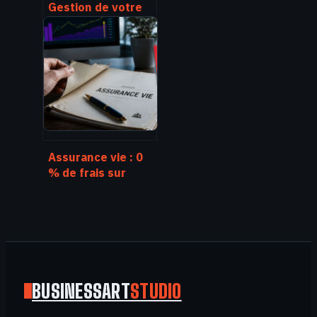
Gestion de votre
retraite
d’entreprise : 4
leviers pour
sécuriser vos
droits et vos
paiements
Assurance vie : 0
% de frais sur
versement et 3
réflexes pour
optimiser votre
épargne
BUSINESSART
STUDIO