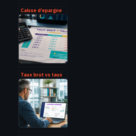
Caisse d’epargne
paris 17 : agences,
horaires, services
et contacts
Taux brut vs taux
net : 3 étapes pour
calculer votre
rendement réel et
éviter les pièges
fiscaux