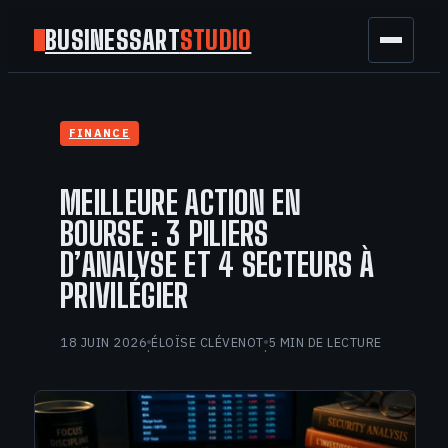
BUSINESSART
STUDIO
BUSINESS
FINANCE
MARKETING
MEILLEURE ACTION EN
FINANCE
BOURSE : 3 PILIERS
D’ANALYSE ET 4 SECTEURS À
TECH
PRIVILÉGIER
GAMING
18 JUIN 2026
ÉLOÏSE CLÉVENOT
5 MIN DE LECTURE
·
·