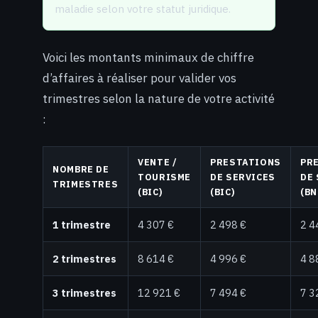
maladie selon votre statut juridique.
Voici les montants minimaux de chiffre
d’affaires à réaliser pour valider vos
trimestres selon la nature de votre activité
:
VENTE /
PRESTATIONS
PR
NOMBRE DE
TOURISME
DE SERVICES
DE
TRIMESTRES
(BIC)
(BIC)
(BN
1 trimestre
4 307 €
2 498 €
2 4
2 trimestres
8 614 €
4 996 €
4 8
3 trimestres
12 921 €
7 494 €
7 3