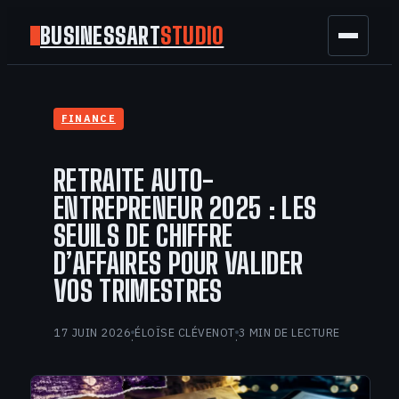
BUSINESSART
STUDIO
BUSINESS
FINANCE
MARKETING
RETRAITE AUTO-
FINANCE
ENTREPRENEUR 2025 : LES
SEUILS DE CHIFFRE
TECH
D’AFFAIRES POUR VALIDER
VOS TRIMESTRES
GAMING
17 JUIN 2026
ÉLOÏSE CLÉVENOT
3 MIN DE LECTURE
·
·