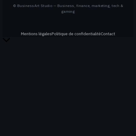
© BusinessArt Studio — Business, finance, marketing, tech &
gaming
Mentions légales
Politique de confidentialité
Contact
Retour
en
haut