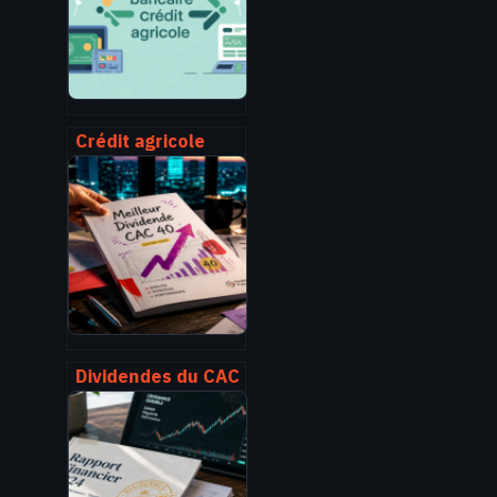
chute
Crédit agricole
virement bancaire
: délais, frais et
suivi expliqués
simplement
Dividendes du CAC
40 : 3 critères
pour identifier les
rendements les
plus durables