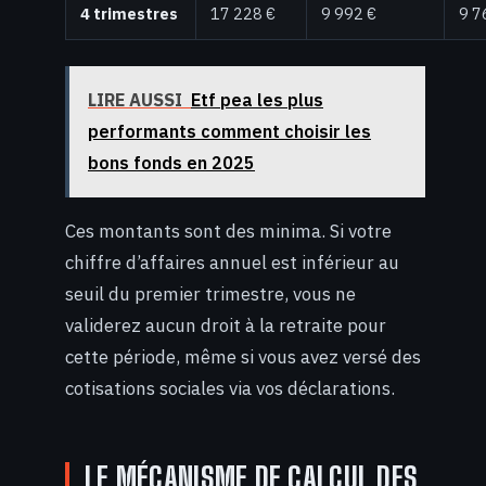
4 trimestres
17 228 €
9 992 €
9 7
LIRE AUSSI
Etf pea les plus
performants comment choisir les
bons fonds en 2025
Ces montants sont des minima. Si votre
chiffre d’affaires annuel est inférieur au
seuil du premier trimestre, vous ne
validerez aucun droit à la retraite pour
cette période, même si vous avez versé des
cotisations sociales via vos déclarations.
LE MÉCANISME DE CALCUL DES