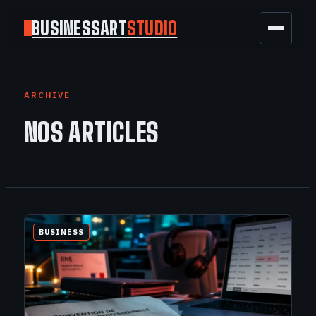
BUSINESSART
STUDIO
BUSINESS
ARCHIVE
MARKETING
NOS ARTICLES
FINANCE
TECH
GAMING
BUSINESS