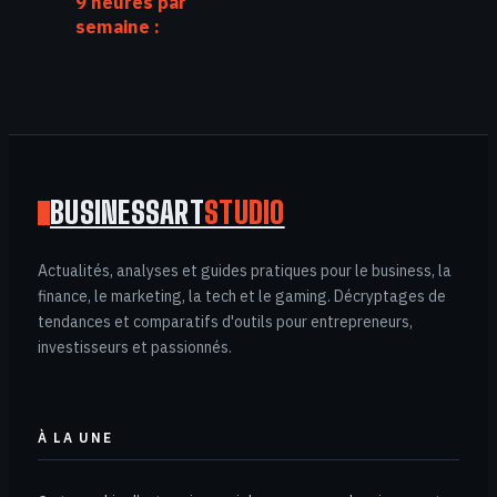
9 heures par
semaine :
comment
automatiser votre
gestion
administrative
pour booster
votre rentabilité
BUSINESSART
STUDIO
Actualités, analyses et guides pratiques pour le business, la
finance, le marketing, la tech et le gaming. Décryptages de
tendances et comparatifs d'outils pour entrepreneurs,
investisseurs et passionnés.
À LA UNE