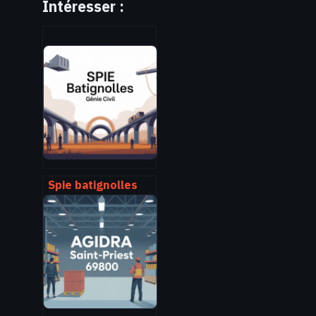
Intéresser :
Spie batignolles
génie civil :
activités,
expertises et
enjeux en france