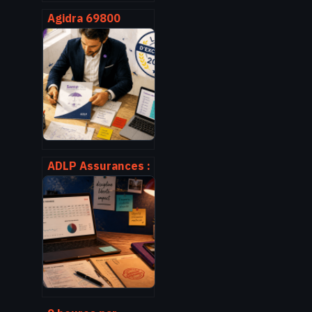
Agidra 69800
saint-priest :
adresse, accès,
horaires et
services pro
ADLP Assurances :
pourquoi le
contrat SantéFlex
décroche le Label
d’Excellence 2026
parmi 54 offres
analysées