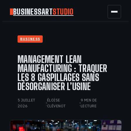
BUSINESSART
STUDIO
BUSINESS
BUSINESS
MARKETING
MANAGEMENT LEAN
FINANCE
MANUFACTURING : TRAQUER
LES 8 GASPILLAGES SANS
TECH
DÉSORGANISER L’USINE
GAMING
5 JUILLET
ÉLOÏSE
9 MIN DE
·
·
2026
CLÉVENOT
LECTURE