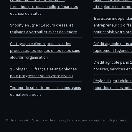
formation professionnelle, démarches
et exploiter ce terme 
et choix du statut
Travailleur indépenda
Shopify en ligne : 14 jours d’essai et
entrepreneur : 3 dif
réglages à verrouiller avant de vendre
pour choisir votre sta
Cartographie d’entreprise : voir les
Crédit agricole paris 
processus, les risques et les rôles sans
rapidement l’agence q
alourdir l’organisation
Crédit agricole paris 
15 blogs SEO français et anglophones
horaires, services et
pour progresser selon votre niveau
Règles du jeu juduku :
Testeur de site internet : missions, gains
pour des parties mé
et matériel requis
© BusinessArt Studio — Business, finance, marketing, tech & gaming