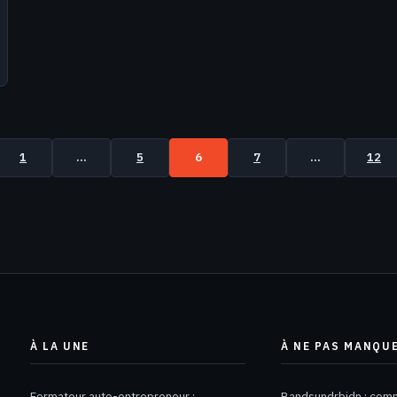
1
…
5
6
7
…
12
À LA UNE
À NE PAS MANQU
Formateur auto-entrepreneur :
Bandsundrbidn : co