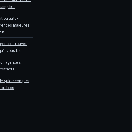
singulier
nt ou auto-
férences majeures
tut
agence : trouver
u’il vous faut
16 : agences,
 contacts
 le guide complet
morables