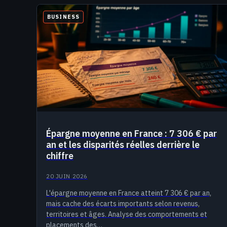
BUSINESS
Épargne moyenne en France : 7 306 € par
an et les disparités réelles derrière le
chiffre
20 JUIN 2026
L'épargne moyenne en France atteint 7 306 € par an,
mais cache des écarts importants selon revenus,
territoires et âges. Analyse des comportements et
placements des…