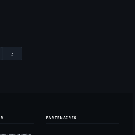
›
ER
PARTENAIRES
mment comprendre