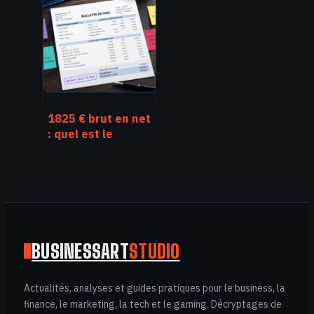
d’entreprise : 4
leviers pour
sécuriser vos
droits et vos
paiements
1825 € brut en net
: quel est le
montant réel sur
votre compte
selon votre statut
?
BUSINESSART
STUDIO
Actualités, analyses et guides pratiques pour le business, la
finance, le marketing, la tech et le gaming. Décryptages de