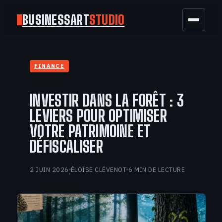
BUSINESSART
STUDIO
BUSINESS
FINANCE
MARKETING
INVESTIR DANS LA FORÊT : 3
FINANCE
LEVIERS POUR OPTIMISER
VOTRE PATRIMOINE ET
TECH
DÉFISCALISER
GAMING
2 JUIN 2026
ÉLOÏSE CLÉVENOT
6 MIN DE LECTURE
·
·