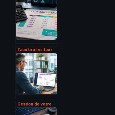
paris 17 : agences,
horaires, services
et contacts
Taux brut vs taux
net : 3 étapes pour
calculer votre
rendement réel et
éviter les pièges
fiscaux
Gestion de votre
retraite