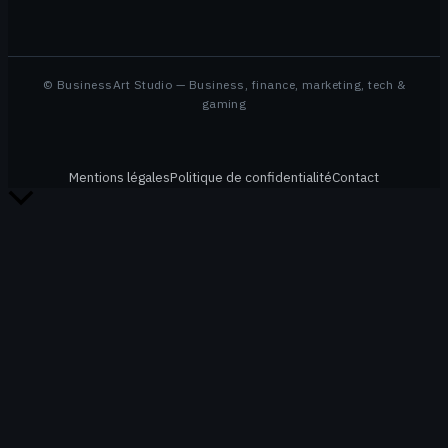
© BusinessArt Studio — Business, finance, marketing, tech &
gaming
Mentions légales
Politique de confidentialité
Contact
Retour
en
haut